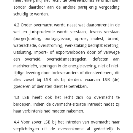
heeft elke partij het recht de overeenkomst te ontbinden
zonder daardoor aan de andere partij enig vergoeding
schuldig te worden.
4.2 Onder overmacht wordt, naast wat daaromtrent in de
wet en jurisprudentie wordt verstaan, tevens verstaan
(burger)oorlog, oorlogsgevaar, oproer, molest, brand,
waterschade, overstroming, werkstaking bedrijfsbezetting,
uitsluiting, import- of exportverboden door of vanwege
een overheid, overheidsmaatregelen, defecten aan
machinerieën, storingen in de energielevering, niet of niet-
tijdige levering door toeleveranciers of dienstverleners, dit
alles zowel bij LSB als bij derden, waarvan LSB (de)
goederen of diensten dient te betrekken.
4.3 LSB heeft ook het recht zich op overmacht te
beroepen, indien de overmacht-situatie intreedt nadat zij
haar verbintenis had moeten nakomen.
4.4 Voor zover LSB bij het intreden van overmacht haar
verplichtingen uit de overeenkomst al gedeeltelijk is